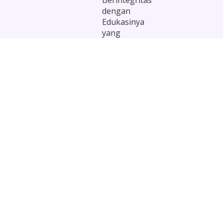
dengan
Edukasinya
yang
terkurikulum
melalui
Support
sistem yaitu
BASU BASU
ONE SYSTEM