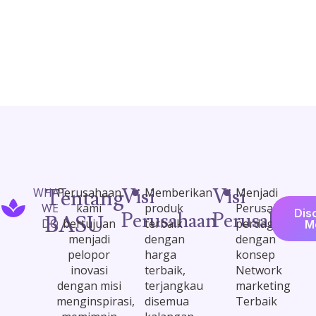
Tentang
Visi
Visi
WHAT
Perusahaan
Memberikan
Menjadi
WE
kami
produk
Perusahaan
Dis
Perusahaan
Perusahaan
BASU
DO
bertujuan
terbaik
perdagangan
M
menjadi
dengan
dengan
pelopor
harga
konsep
inovasi
terbaik,
Network
dengan misi
terjangkau
marketing
menginspirasi,
disemua
Terbaik