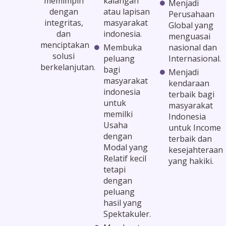
memimpin
kalangan
Menjadi
dengan
atau lapisan
Perusahaan
integritas,
masyarakat
Global yang
dan
indonesia.
menguasai
menciptakan
Membuka
nasional dan
solusi
peluang
Internasional.
berkelanjutan.
bagi
Menjadi
masyarakat
kendaraan
indonesia
terbaik bagi
untuk
masyarakat
memilki
Indonesia
Usaha
untuk Income
dengan
terbaik dan
Modal yang
kesejahteraan
Relatif kecil
yang hakiki.
tetapi
dengan
peluang
hasil yang
Spektakuler.