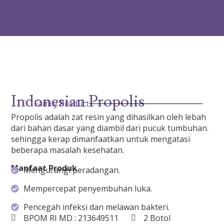
Indonesian Propolis
Family Product
Propolis adalah zat resin yang dihasilkan oleh lebah
dari bahan dasar yang diambil dari pucuk tumbuhan.
sehingga kerap dimanfaatkan untuk mengatasi
beberapa masalah kesehatan.
Manfaat Produk
Mengurangi peradangan.
Mempercepat penyembuhan luka.
Pencegah infeksi dan melawan bakteri.
BPOM RI MD : 213649511
2 Botol