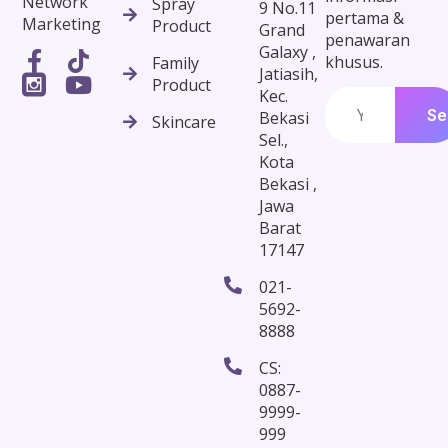
Network
Spray
9 No.11
pertama &
Marketing
Product
Grand
penawaran
Galaxy ,
khusus.
Family
Jatiasih,
Product
Kec.
Se
Bekasi
Skincare
Sel.,
Kota
Bekasi ,
Jawa
Barat
17147
021-
5692-
8888
CS:
0887-
9999-
999