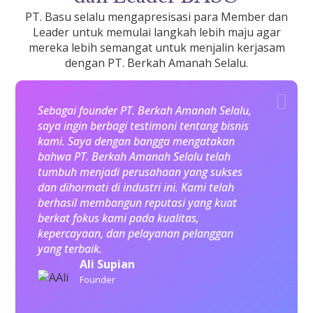
PT. Basu selalu mengapresisasi para Member dan
Leader untuk memulai langkah lebih maju agar
mereka lebih semangat untuk menjalin kerjasam
dengan PT. Berkah Amanah Selalu.
Sebagai founder PT. Berkah Amanah Selalu,
saya ingin berbagi testimoni tentang bisnis
kami. Saya dengan bangga mengatakan
bahwa PT. Berkah Amanah Selalu telah
tumbuh menjadi perusahaan yang sukses
dan dihormati di industri ini. Kami telah
berhasil membangun reputasi yang kuat
berkat fokus kami pada kualitas,
kepercayaan, dan pelayanan pelanggan
yang terbaik.
Ali Supian
Founder