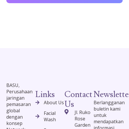
BASU,
Perusahaan
Links
Contact
Newslette
jaringan
Us
About Us
Berlangganan
pemasaran
buletin kami
global
Jl. Ruko
Facial
untuk
dengan
Rose
Wash
mendapatkan
konsep
Garden
informasi