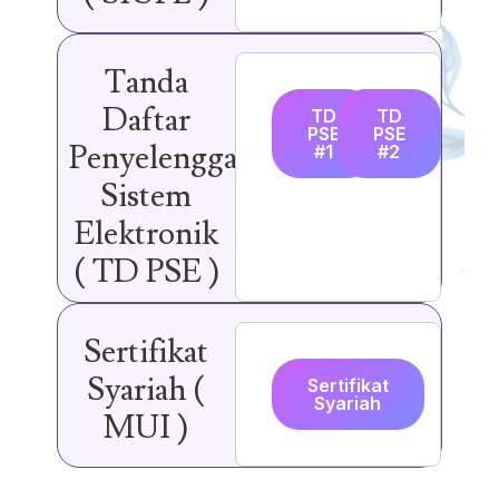
Tanda
Daftar
TD
TD
PSE
PSE
Penyelenggara
#1
#2
Sistem
Elektronik
( TD PSE )
Sertifikat
Syariah (
Sertifikat
Syariah
MUI )