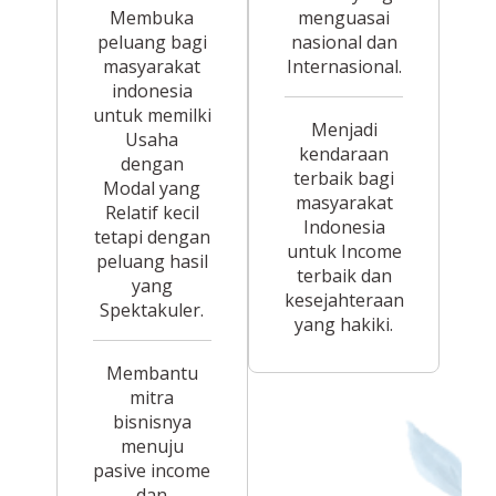
Membuka
menguasai
peluang bagi
nasional dan
masyarakat
Internasional.
indonesia
untuk memilki
Menjadi
Usaha
kendaraan
dengan
terbaik bagi
Modal yang
masyarakat
Relatif kecil
Indonesia
tetapi dengan
untuk Income
peluang hasil
terbaik dan
yang
kesejahteraan
Spektakuler.
yang hakiki.
Membantu
mitra
bisnisnya
menuju
pasive income
dan