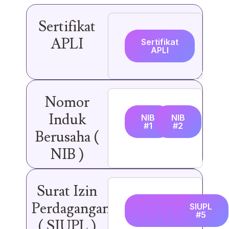
Sertifikat
APLI
Sertifikat
APLI
Nomor
Induk
NIB
NIB
#1
#2
Berusaha (
NIB )
Surat Izin
Perdagangan
SIUPL
SIUPL
SIUPL
SIUPL
SIUPL
#1
#2
#3
#4
#5
( SIUPL )