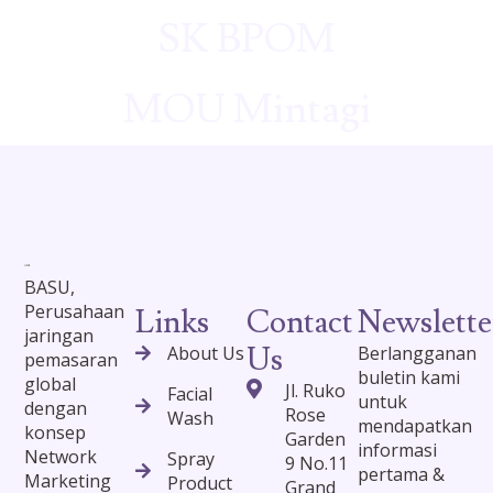
SK BPOM
MOU Mintagi
BASU,
Perusahaan
Links
Contact
Newslette
jaringan
Us
About Us
Berlangganan
pemasaran
buletin kami
global
Jl. Ruko
Facial
untuk
dengan
Rose
Wash
mendapatkan
konsep
Garden
informasi
Network
Spray
9 No.11
pertama &
Marketing
Product
Grand