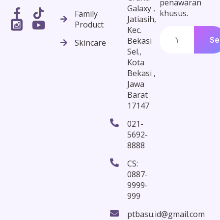
penawaran
Galaxy ,
khusus.
Family
Jatiasih,
Product
Kec.
Se
Bekasi
Skincare
Sel.,
Kota
Bekasi ,
Jawa
Barat
17147
021-
5692-
8888
CS:
0887-
9999-
999
ptbasu.id@gmail.com